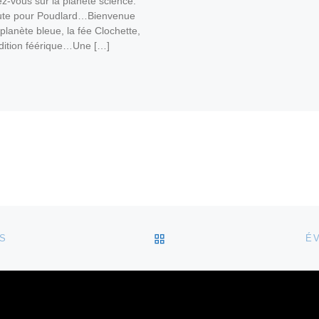
-vous sur la planète science.
ute pour Poudlard…Bienvenue
 planète bleue, la fée Clochette,
édition féérique…Une […]
RETOUR À LA LISTE DES
NS
É