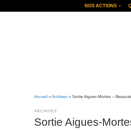
Skip
NOS ACTIONS
to
content
Accueil
»
Archives
»
Sortie Aigues-Mortes – Beaucai
ARCHIVES
Sortie Aigues-Morte