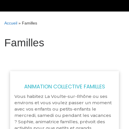
Skip
to
content
Accueil
»
Familles
Familles
ANIMATION COLLECTIVE FAMILLES
Vous habitez La Voulte-sur-Rhône ou ses
environs et vous voulez passer un moment
avec vos enfants ou petits-enfants le
mercredi, samedi ou pendant les vacances
? Sophie, animatrice familles, prévoit des
activités pour que petits et grands