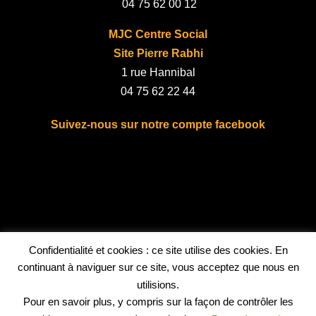
04 75 62 00 12
MJC Centre Social
Site Pierre Rabhi
1 rue Hannibal
04 75 62 22 44
Suivez-nous sur notre compte facebook
fab fa-facebook
Bénévolat
Confidentialité et cookies : ce site utilise des cookies. En
continuant à naviguer sur ce site, vous acceptez que nous en
utilisions.
Vous souhaitez vous investir dans la vie de la MJC-Centre
Pour en savoir plus, y compris sur la façon de contrôler les
Social ?