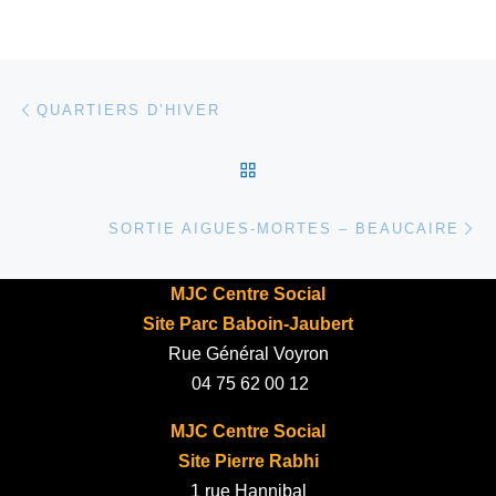
Parcourir les articles
Article précédent
QUARTIERS D’HIVER
RETOUR À LA LISTE DES
Ar
SORTIE AIGUES-MORTES – BEAUCAIRE
MJC Centre Social
Site Parc Baboin-Jaubert
Rue Général Voyron
04 75 62 00 12
MJC Centre Social
Site Pierre Rabhi
1 rue Hannibal