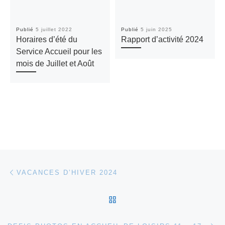
Publié
5 juillet 2022
Publié
5 juin 2025
Horaires d’été du
Rapport d’activité 2024
Service Accueil pour les
mois de Juillet et Août
Parcourir les articles
Article précédent
VACANCES D’HIVER 2024
RETOUR À LA LISTE DES
Ar