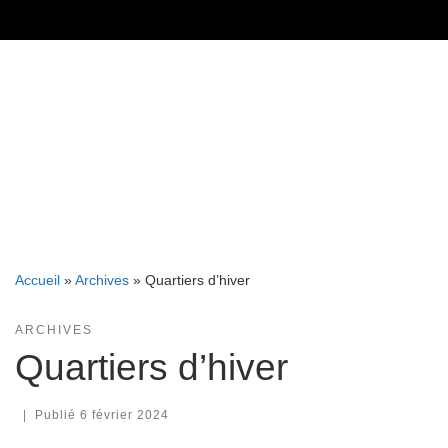
Skip
to
content
Accueil
»
Archives
»
Quartiers d’hiver
ARCHIVES
Quartiers d’hiver
|
Publié
6 février 2024