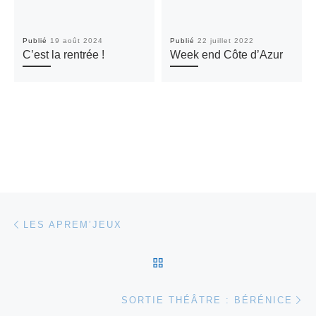
Publié
19 août 2024
Publié
22 juillet 2022
C’est la rentrée !
Week end Côte d’Azur
Parcourir les articles
Article précédent
LES APREM’JEUX
RETOUR À LA LISTE DES
Ar
SORTIE THÉÂTRE : BÉRÉNICE