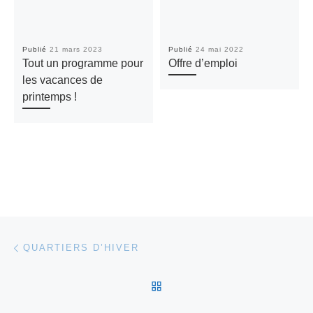
Publié
21 mars 2023
Publié
24 mai 2022
Tout un programme pour
Offre d’emploi
les vacances de
printemps !
Parcourir les articles
Article précédent
QUARTIERS D’HIVER
RETOUR À LA LISTE DES
Ar