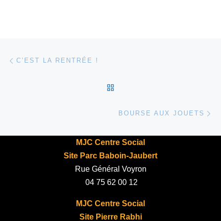
Parcourir les articles
Article précédent
C’EST LA RENTRÉE !
RETOUR À LA LISTE DES
Ar
BOURSE AUX JOUETS
MJC Centre Social
Site Parc Baboin-Jaubert
Rue Général Voyron
04 75 62 00 12
MJC Centre Social
Site Pierre Rabhi