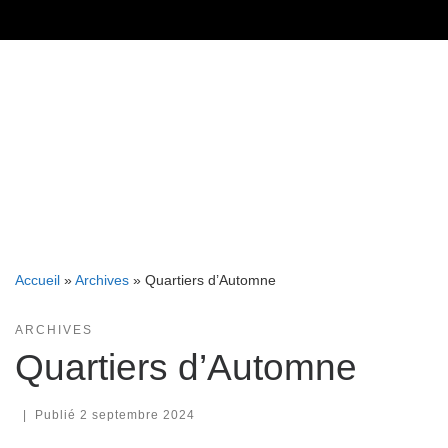
Skip
to
content
Accueil
»
Archives
»
Quartiers d’Automne
ARCHIVES
Quartiers d’Automne
|
Publié
2 septembre 2024