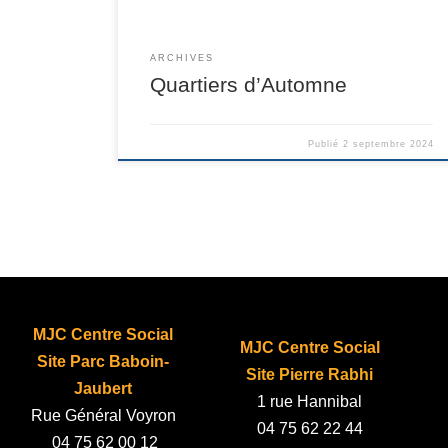
ARCHIVES
Quartiers d’Automne
Publié
2 septembre 2024
MJC Centre Social
MJC Centre Social
Site Parc Baboin-
Site Pierre Rabhi
Jaubert
1 rue Hannibal
Rue Général Voyron
04 75 62 22 44
04 75 62 00 12