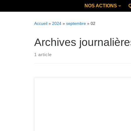
Skip
NOS ACTIONS
to
content
Accueil
»
2024
»
septembre
»
02
Archives journalièr
1 article