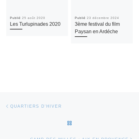
Publié
25 août 2020
Publié
23 décembre 2024
Les Turlupinades 2020
3ème festival du film
Paysan en Ardéche
Parcourir les articles
Article précédent
QUARTIERS D’HIVER
RETOUR À LA LISTE DES
Ar