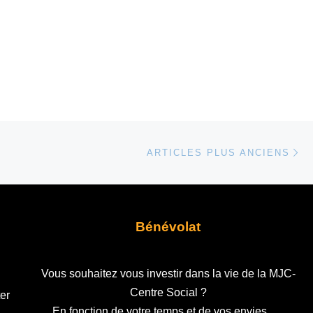
Ar
ARTICLES PLUS ANCIENS
Bénévolat
Vous souhaitez vous investir dans la vie de la MJC-
Centre Social ?
er
En fonction de votre temps et de vos envies, …