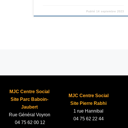
Publié
14 septembre 2023
Navigation dans les articles
MJC Centre Social
MJC Centre Social
Site Parc Baboin-
Site Pierre Rabhi
Jaubert
1 rue Hannibal
Rue Général Voyron
04 75 62 22 44
04 75 62 00 12