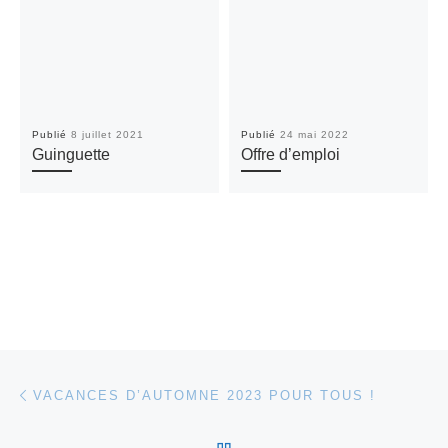
Publié
8 juillet 2021
Publié
24 mai 2022
Guinguette
Offre d’emploi
Parcourir les articles
Article précédent
VACANCES D’AUTOMNE 2023 POUR TOUS !
RETOUR À LA LISTE DES