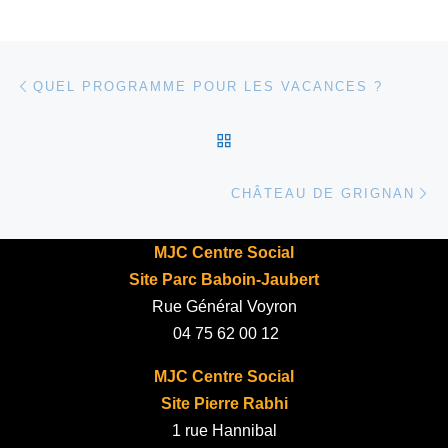
Parcourir les articles
Article précédent
QUEL PROGRAMME POUR LES VACANCES ?
RETOUR À LA LISTE DES
Ar
CHÂTEAU DE GRIGNAN
MJC Centre Social
Site Parc Baboin-Jaubert
Rue Général Voyron
04 75 62 00 12
MJC Centre Social
Site Pierre Rabhi
1 rue Hannibal