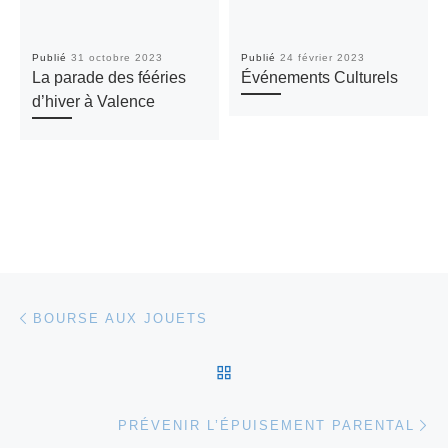
Publié
31 octobre 2023
Publié
24 février 2023
La parade des fééries
Événements Culturels
d’hiver à Valence
Parcourir les articles
Article précédent
BOURSE AUX JOUETS
RETOUR À LA LISTE DES
Ar
PRÉVENIR L’ÉPUISEMENT PARENTAL