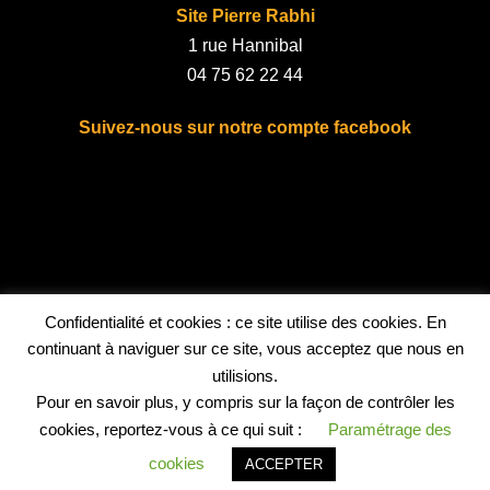
Site Pierre Rabhi
1 rue Hannibal
04 75 62 22 44
Suivez-nous sur notre compte facebook
fab fa-facebook
Bénévolat
Confidentialité et cookies : ce site utilise des cookies. En
continuant à naviguer sur ce site, vous acceptez que nous en
utilisions.
Vous souhaitez vous investir dans la vie de la MJC-Centre
Pour en savoir plus, y compris sur la façon de contrôler les
Social ?
cookies, reportez-vous à ce qui suit :
Paramétrage des
En fonction de votre temps et de vos envies, …
cookies
ACCEPTER
Prenez contact avec nous