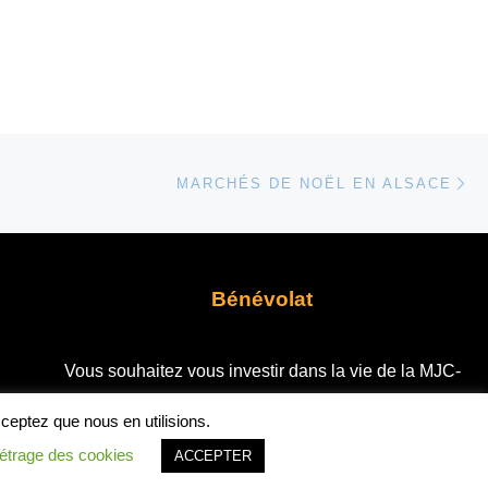
Ar
 ARTICLES
MARCHÉS DE NOËL EN ALSACE
Bénévolat
Vous souhaitez vous investir dans la vie de la MJC-
Centre Social ?
er
cceptez que nous en utilisions.
En fonction de votre temps et de vos envies, …
trage des cookies
ACCEPTER
Prenez contact avec nous