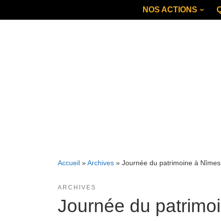
Skip
NOS ACTIONS
to
content
Accueil
»
Archives
»
Journée du patrimoine à Nîmes
ARCHIVES
Journée du patrimo