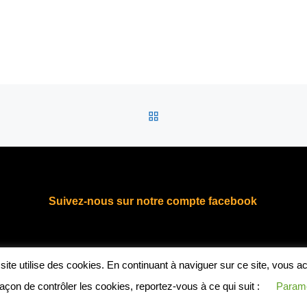
RETOUR À LA LISTE DES
Suivez-nous sur notre compte facebook
fab fa-facebook
Mentions légales
Politique de confidentialité
Nous contact
e site utilise des cookies. En continuant à naviguer sur ce site, vous a
façon de contrôler les cookies, reportez-vous à ce qui suit :
Paramé