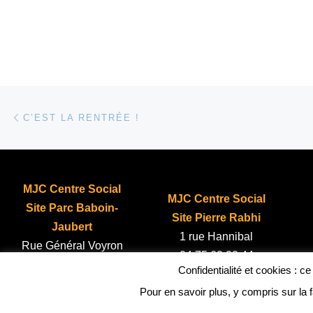
Parcourir les articles
Article précédent
C’EST LA RENTRÉE !
MJC Centre Social
MJC Centre Social
Site Parc Baboin-
Site Pierre Rabhi
Jaubert
1 rue Hannibal
Rue Général Voyron
04 75 62 22 44
04 75 62 00 12
Confidentialité et cookies : c
Pour en savoir plus, y compris sur la 