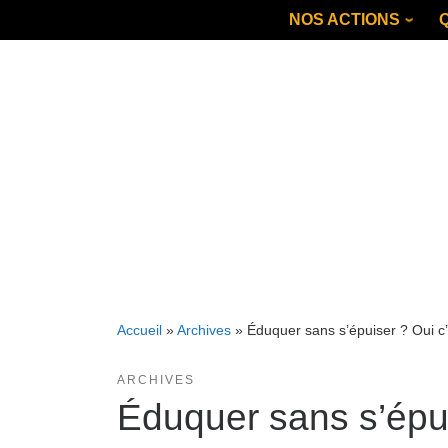
Skip
NOS ACTIONS
to
content
Accueil
»
Archives
»
Éduquer sans s’épuiser ? Oui c’
ARCHIVES
Éduquer sans s’épui