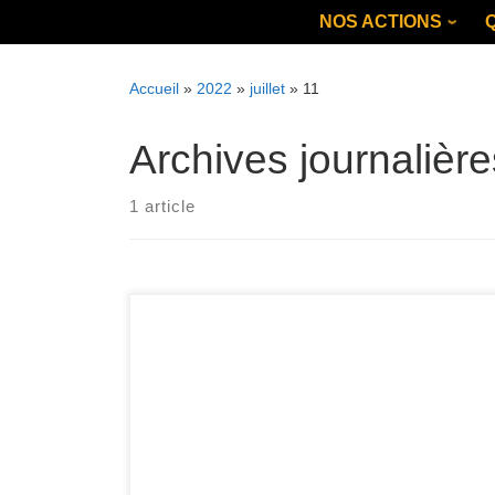
Skip
NOS ACTIONS
to
content
Accueil
»
2022
»
juillet
»
11
Archives journalièr
1 article