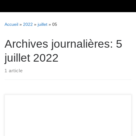
Skip
to
content
Accueil
»
2022
»
juillet
»
05
Archives journalières:
5
juillet 2022
1 article